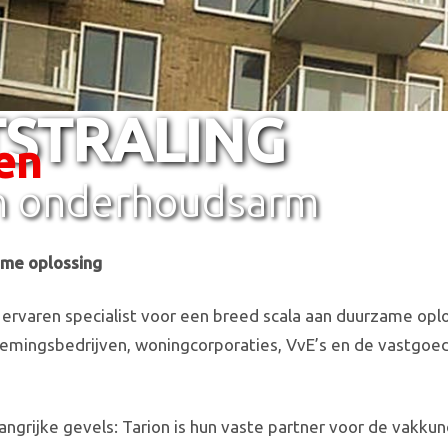
STRALING
en
en onderhoudsarm
ame oplossing
w ervaren specialist voor een breed scala aan duurzame o
nemingsbedrijven, woningcorporaties, VvE’s en de vastgoed
ngrijke gevels: Tarion is hun vaste partner voor de vakku