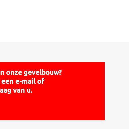
van onze gevelbouw?
een e-mail of
aag van u.