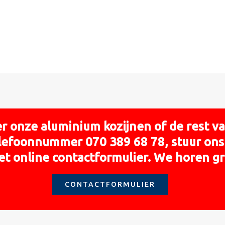
r onze aluminium kozijnen of de rest 
elefoonnummer 070 389 68 78, stuur ons 
et online contactformulier. We horen gr
CONTACTFORMULIER