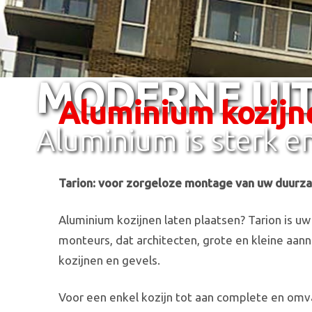
MODERNE UIT
Aluminium kozijn
Aluminium is sterk 
Tarion: voor zorgeloze montage van uw duurz
Aluminium kozijnen laten plaatsen? Tarion is u
monteurs, dat architecten, grote en kleine aan
kozijnen en gevels.
Voor een enkel kozijn tot aan complete en omva