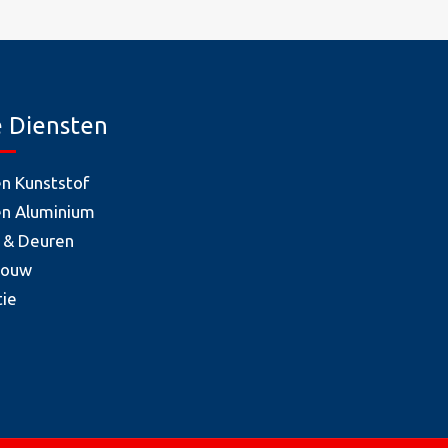
 Diensten
en Kunststof
en Aluminium
 & Deuren
bouw
tie