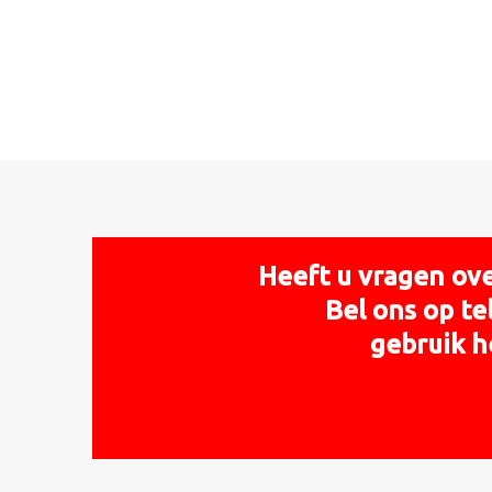
Heeft u vragen ove
Bel ons op t
gebruik h