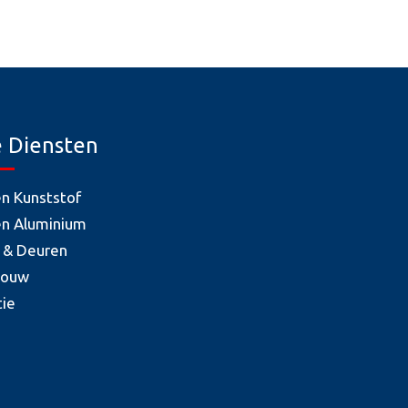
 Diensten
en Kunststof
en Aluminium
 & Deuren
bouw
tie