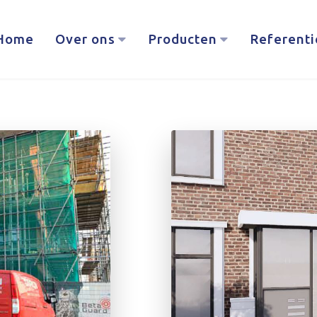
Home
Over ons
Producten
Referenti
SPECIALIST
IN
RAMEN,
DEUREN
EN
VLIESGEVELS
VEROVERT
NEDERLAND