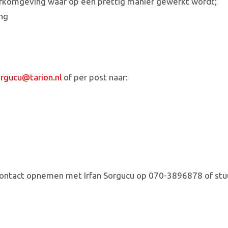
erkomgeving waar op een prettig manier gewerkt wordt;
ng
sorgucu@tarion.nl
of per post naar:
contact opnemen met Irfan Sorgucu op 070-3896878 of stu