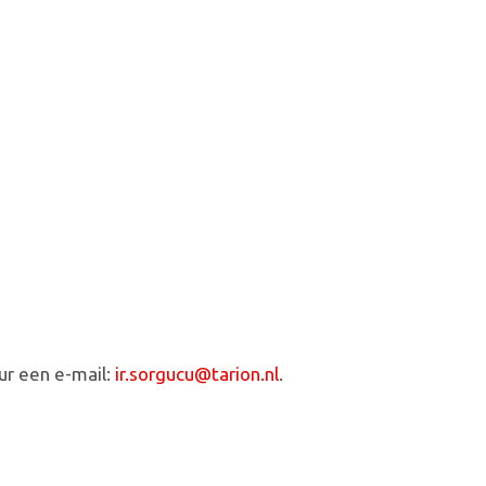
ur een e-mail:
ir.sorgucu@tarion.nl
.