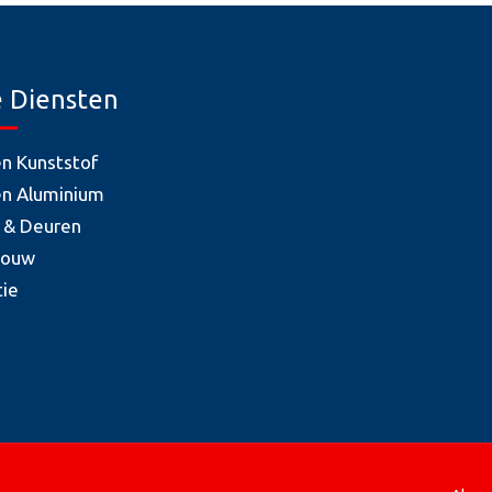
 Diensten
en Kunststof
en Aluminium
 & Deuren
bouw
tie