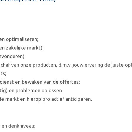
n optimaliseren;
en zakelijke markt);
 avonduren)
haf van onze producten, d.m.v. jouw ervaring de juiste op
ts;
ndienst en bewaken van de offertes;
ig) en problemen oplossen
e markt en hierop pro actief anticiperen.
 en denkniveau;